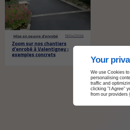
19/04/2026
Mise en oeuvre d'enrobé
Zoom sur nos chantiers
d'enrobé à Valentigney :
exemples concrets
Your priva
We use Cookies to
personalising conte
traffic and optimizi
clicking "I Agree" 
from our providers