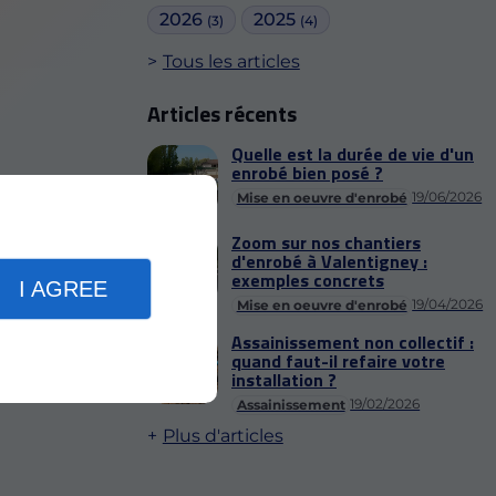
2026
2025
(3)
(4)
Tous les articles
Articles récents
Quelle est la durée de vie d'un
enrobé bien posé ?
19/06/2026
Mise en oeuvre d'enrobé
Zoom sur nos chantiers
d'enrobé à Valentigney :
exemples concrets
I AGREE
19/04/2026
Mise en oeuvre d'enrobé
Assainissement non collectif :
quand faut-il refaire votre
installation ?
19/02/2026
Assainissement
Plus d'articles