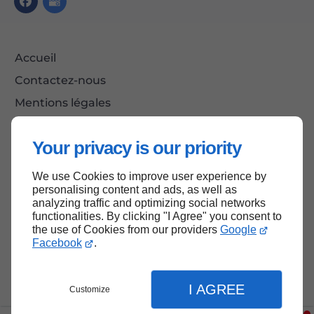
Accueil
Contactez-nous
Mentions légales
Plan du site
Your privacy is our priority
We use Cookies to improve user experience by
Haut de page
personalising content and ads, as well as
analyzing traffic and optimizing social networks
functionalities. By clicking "I Agree" you consent to
the use of Cookies from our providers
Google
Facebook
.
I AGREE
Customize