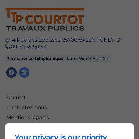
4 Rue des Epoisses,
25700
VALENTIGNEY
09 70 35 90 53
Permanence téléphonique
Lun - Ven
: 08h - 18h
Accueil
Contactez-nous
Mentions légales
Plan du site
Your privacy is our priority